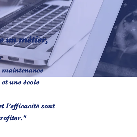
e un métier,
.
a maintenance
 et une école
et
l’efficacité sont
rofiter."