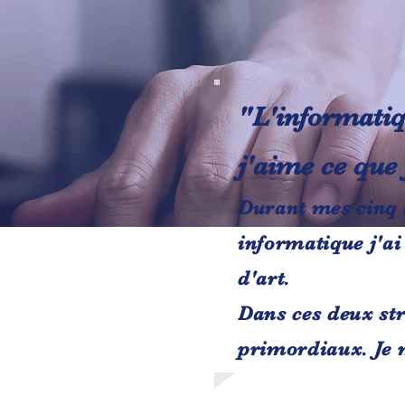
"L'informatiq
j'aime ce que j
Durant mes cinq 
informatique j'ai
d'art.
Dans ces deux str
primordiaux. Je m