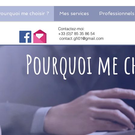
ourquoi me choisir ?
Mes services
Professionnels
Contactez-moi:
+33 (0)7 85 35 86 54
contact.gfi01@gmail.com
Pourquoi me ch